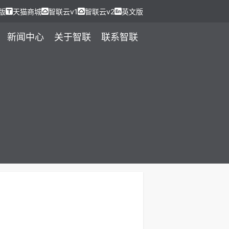
版
天猫商城
智联云v1
智联云v2
英文版
新闻中心
关于智联
联系智联