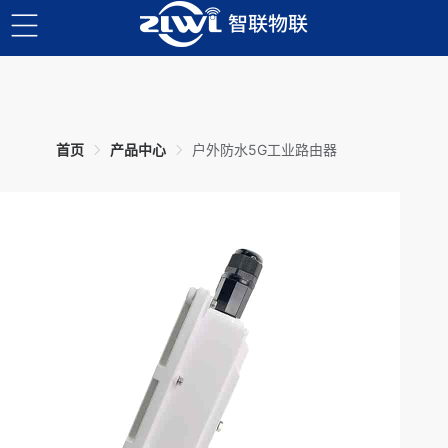
3
4
3
4
3
3
2
2
2
2
1
1
1
1
首页
产品中心
户外防水5G工业路由器