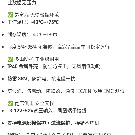
业数据无压力
✅ 超宽温 无惧极端环境
工作温度：
-40℃~+75℃
储存温度：-40℃~+80℃
湿度 5%~95% 无凝露，高寒 / 高温车间稳定运行
✅ 多重防护 工业级耐用
IP40 金属外壳
，防尘防撞击，无风扇低功耗
防雷 8KV
，防静电、抗电磁干扰
防浪涌、防震动、防跌落，通过 IEC/EN 多项 EMC 测试
✅ 宽压供电 安全无忧
DC
12V~52V
宽压输入，凤凰端子接线
支持
电源反接保护 + 过流保护
，接错不烧机