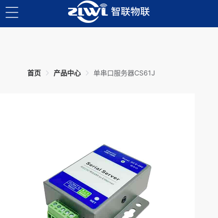
3
4
2
5
6
7
8
9
1
首页
产品中心
单串口服务器CS61J