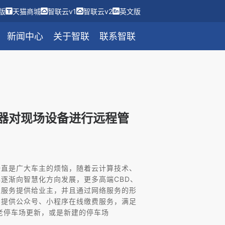
版
天猫商城
智联云v1
智联云v2
英文版
新闻中心
关于智联
联系智联
器对现场设备进行远程管
一直是广大车主的烦恼，随着云计算技术、
已逐渐向智慧化方向发展，更多高端CBD、
值服务提供给业主，并且通过网络服务的形
，提供公众号、小程序在线缴费服务，满足
老停车场更新，或是新建的停车场