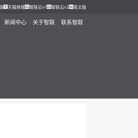
版
天猫商城
智联云v1
智联云v2
英文版
新闻中心
关于智联
联系智联